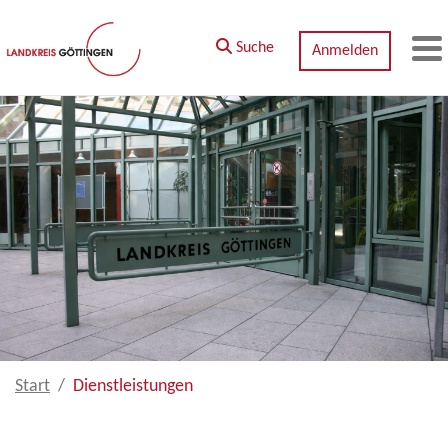
Zum Hauptinhalt springen
Suche
Anmelden
M
Start
Dienstleistungen