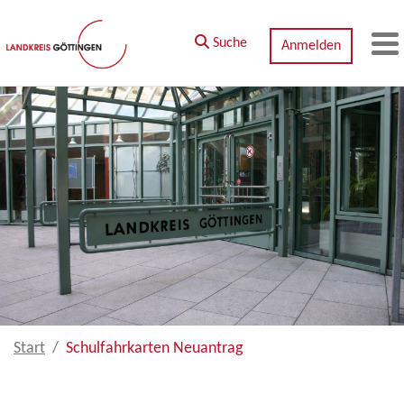
Zum Hauptinhalt springen
Suche
Anmelden
M
Start
Schulfahrkarten Neuantrag