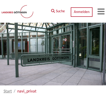
Zum Hauptinhalt springen
Suche
Anmelden
M
Start
navi_privat