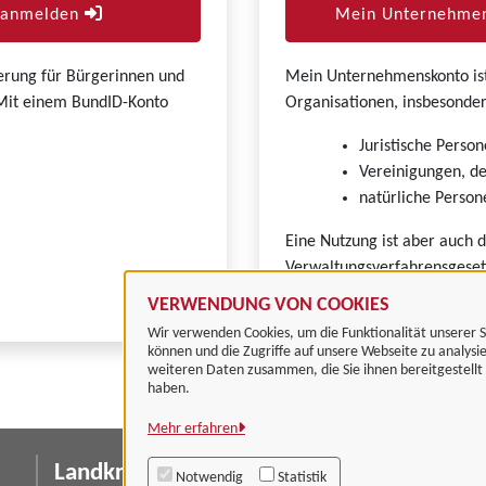
r anmelden
Mein Unternehmen
zierung für Bürgerinnen und
Mein Unternehmenskonto ist 
. Mit einem BundID-Konto
Organisationen, insbesonder
Juristische Person
Vereinigungen, de
natürliche Persone
Eine Nutzung ist aber auch 
Verwaltungsverfahrensgeset
VERWENDUNG VON COOKIES
Wir verwenden Cookies, um die Funktionalität unserer S
können und die Zugriffe auf unsere Webseite zu analysi
weiteren Daten zusammen, die Sie ihnen bereitgestell
haben.
Mehr erfahren
Landkreis Göttingen
I
Notwendig
Statistik