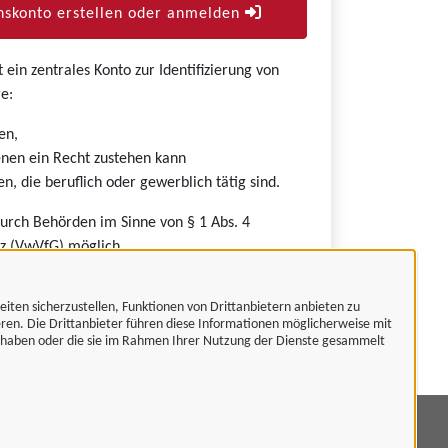
skonto erstellen oder anmelden
ein zentrales Konto zur Identifizierung von
e:
en,
nen ein Recht zustehen kann
n, die beruflich oder gewerblich tätig sind.
durch Behörden im Sinne von § 1 Abs. 4
z (VwVfG) möglich.
eiten sicherzustellen, Funktionen von Drittanbietern anbieten zu
eren. Die Drittanbieter führen diese Informationen möglicherweise mit
t haben oder die sie im Rahmen Ihrer Nutzung der Dienste gesammelt
mpressum