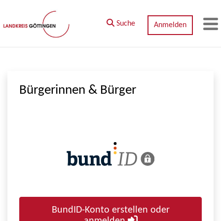
Zum Hauptinhalt springen
Suche
Anmelden
M
Bürgerinnen & Bürger
BundID-Konto erstellen oder