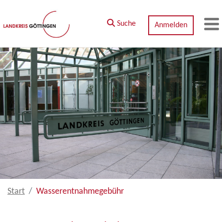
Zum Hauptinhalt springen
Suche
Anmelden
M
Start
Wasserentnahmegebühr