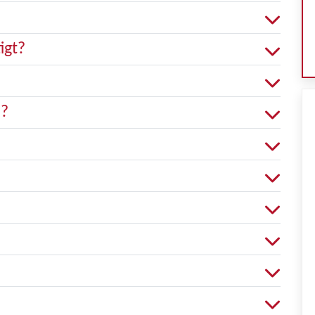
igt?
n?