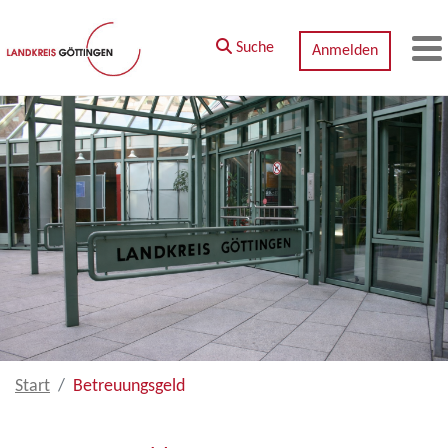
Zum Hauptinhalt springen
Suche
Anmelden
M
Start
Betreuungsgeld