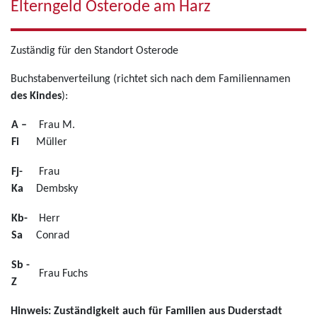
Elterngeld Osterode am Harz
Zuständig für den Standort Osterode
Buchstabenverteilung (richtet sich nach dem Familiennamen
des Kindes
):
A –
Frau M.
Fi
Müller
Fj-
Frau
Ka
Dembsky
Kb-
Herr
Sa
Conrad
Sb -
Frau Fuchs
Z
Hinweis:
Zuständigkeit auch für Familien aus Duderstadt