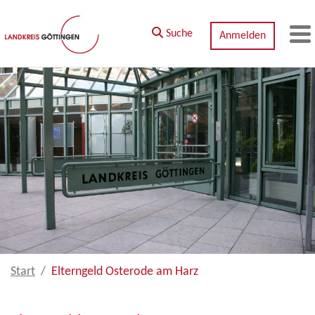
Zum Hauptinhalt springen
Suche
Anmelden
M
Start
Elterngeld Osterode am Harz