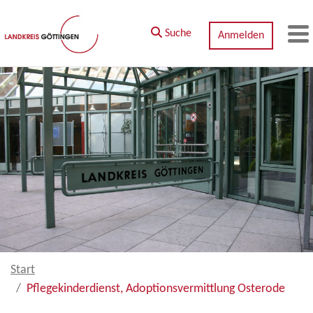
Zum Hauptinhalt springen
Suche
Anmelden
M
Start
Pflegekinderdienst, Adoptionsvermittlung Osterode