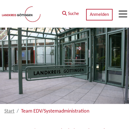
Zum Hauptinhalt springen
Suche
Anmelden
M
Start
Team EDV/Systemadministration