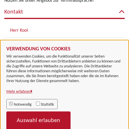
Nutzen Sie unser Angebot zur Terminabsprache!
Kontakt
Herr Kool
Zugehörige Einrichtungen
VERWENDUNG VON COOKIES
Wir verwenden Cookies, um die Funktionalität unserer Seiten
sicherzustellen, Funktionen von Drittanbietern anbieten zu können und
die Zugriffe auf unsere Webseite zu analysieren. Die Drittanbieter
führen diese Informationen möglicherweise mit weiteren Daten
zusammen, die Sie ihnen bereitgestellt haben oder die sie im Rahmen
Landkreis Göttingen
Ihrer Nutzung der Dienste gesammelt haben.
Mehr erfahren
Alle Rechte vorbehalten
Notwendig
Statistik
Impressum
Auswahl erlauben
Datenschutzerklärung