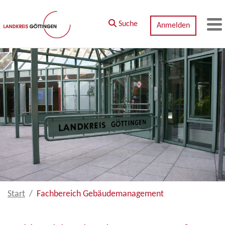
Zum Hauptinhalt springen
Suche
Anmelden
M
Start
Fachbereich Gebäudemanagement