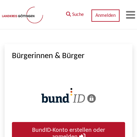
Zum Hauptinhalt springen
Suche
Anmelden
M
Bürgerinnen & Bürger
BundID-Konto erstellen oder