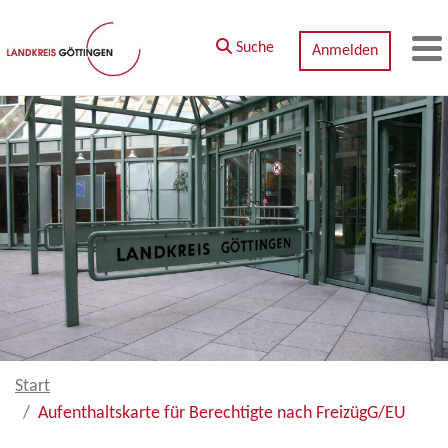
Zum Hauptinhalt springen
Suche
Anmelden
M
Start
Aufenthaltskarte für Berechtigte nach FreizügG/EU