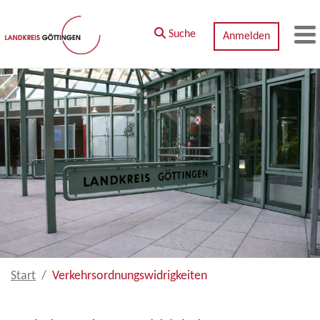
Zum Hauptinhalt springen
Suche
Anmelden
M
Start
Verkehrsordnungswidrigkeiten