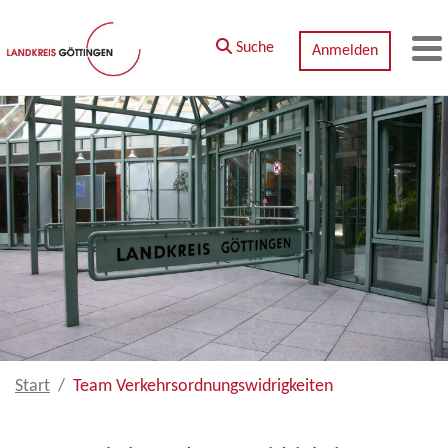
Zum Hauptinhalt springen
Suche
Anmelden
M
Start
Team Verkehrsordnungswidrigkeiten