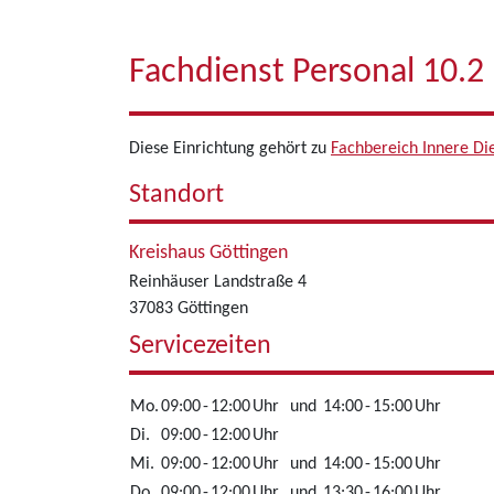
Fachdienst Personal 10.2
Diese Einrichtung gehört zu
Fachbereich Innere Di
Standort
Kreishaus Göttingen
Reinhäuser Landstraße 4
37083 Göttingen
Servicezeiten
Mo.
09:00
-
12:00
Uhr
und
14:00
-
15:00
Uhr
Di.
09:00
-
12:00
Uhr
Mi.
09:00
-
12:00
Uhr
und
14:00
-
15:00
Uhr
Do.
09:00
-
12:00
Uhr
und
13:30
-
16:00
Uhr