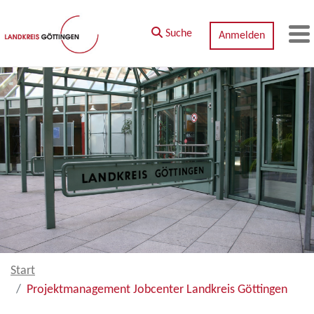
Zum Hauptinhalt springen
Suche
Anmelden
M
Start
Projektmanagement Jobcenter Landkreis Göttingen