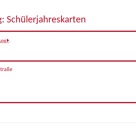
: Schülerjahreskarten
ung
.
Straße