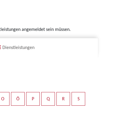
nstleistungen angemeldet sein müssen.
Dienstleistungen
O
Ö
P
Q
R
S