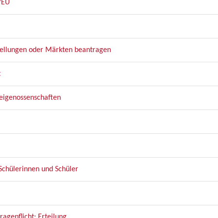
/EU
tellungen oder Märkten beantragen
t
reigenossenschaften
Schülerinnen und Schüler
gepflicht: Erteilung