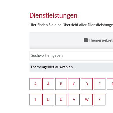
Dienstleistungen
Hier finden Sie eine Übersicht aller Dienstleistung
Themengebiet
A
Ä
B
C
D
E
T
U
Ü
V
W
Z