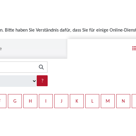
en. Bitte haben Sie Verständnis dafür, dass Sie für einige Online-Die
e
?
F
G
H
I
J
K
L
M
N